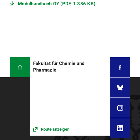
Das Schulpraktikum wird zusätzlich mit 3
Modulhandbuch GY (PDF, 1.386 KB)
ECTS bewertet (hier nicht aufgelistet - s.
unten)
(2S SWS) 1,5 ECTS;
(ZV: T1KB)
3. Sem.: T1KA: Fachliche Grundlagen der
Chemie für Studierende des Lehramts
(Sonderpädagogik, Grundschule,
Haupt-/Mittelschule) mit Chemie in der
Fächergruppe
Fakultät für Chemie und
(2V SWS) 1,5 ECTS-benotet
Pharmazie
4. Sem. T1K12: Naturwissenschaft
fächerübergreifend unterrichten für GS, MS
(ehemals T1K1 Fächerverbindende Aspekte im
Fach “Heimat und Sachunterricht”)
(2S SWS) 1,5 ETCS;
(ZV: T1KB/KC)
Route anzeigen