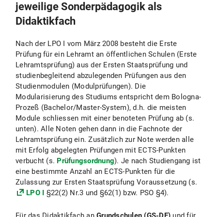
jeweilige Sonderpädagogik als
Didaktikfach
Nach der LPO I vom März 2008 besteht die Erste
Prüfung für ein Lehramt an öffentlichen Schulen (Erste
Lehramtsprüfung) aus der Ersten Staatsprüfung und
studienbegleitend abzulegenden Prüfungen aus den
Studienmodulen (Modulprüfungen). Die
Modularisierung des Studiums entspricht dem Bologna-
Prozeß (Bachelor/Master-System), d.h. die meisten
Module schliessen mit einer benoteten Prüfung ab (s.
unten). Alle Noten gehen dann in die Fachnote der
Lehramtsprüfung ein. Zusätzlich zur Note werden alle
mit Erfolg abgelegten Prüfungen mit ECTS-Punkten
verbucht (s.
Prüfungsordnung
). Je nach Studiengang ist
eine bestimmte Anzahl an ECTS-Punkten für die
Zulassung zur Ersten Staatsprüfung Voraussetzung (s.
LPO I
§22(2) Nr.3 und §62(1) bzw. PSO §4).
Für das Didaktikfach an
Grundschulen (GS-DF)
und für