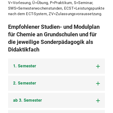
V=Vorlesung, Ü=Übung, P=Praktikum, S=Seminar,
SWS=Semesterwochenstunden, ECST=Leistungspunkte
nach dem ECT-System, ZV=Zulassungsvoraussetzung.
Empfohlener Studien- und Modulplan
für Chemie an Grundschulen und für
die jeweilige Sonderpädagogik als
Didaktikfach
1. Semester
2. Semester
T1KB: Didaktik der Chemie 1 (Didaktikfach)
(2V SWS) 3 ECTS-benotet
ab 3. Semester
T1KC: Didaktik der Chemie 2 (Didaktikfach)
(2V SWS); 3 ECTS-benotet