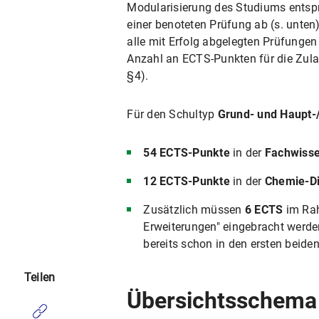
Modularisierung des Studiums entspr
einer benoteten Prüfung ab (s. unten
alle mit Erfolg abgelegten Prüfunge
Anzahl an ECTS-Punkten für die Zul
§4).
Für den Schultyp
Grund- und Haupt-
54 ECTS-Punkte
in der
Fachwisse
12 ECTS-Punkte
in der
Chemie-Di
Zusätzlich müssen
6 ECTS
im Rah
Erweiterungen" eingebracht werden
bereits schon in den ersten beide
Teilen
Übersichtsschema