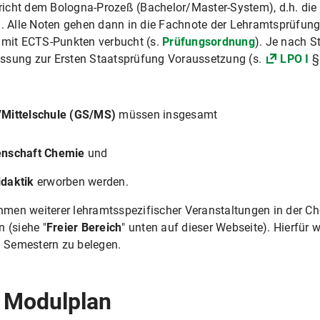
icht dem Bologna-Prozeß (Bachelor/Master-System), d.h. die
). Alle Noten gehen dann in die Fachnote der Lehramtsprüfung
n mit ECTS-Punkten verbucht (s.
Prüfungsordnung
). Je nach S
assung zur Ersten Staatsprüfung Voraussetzung (s.
LPO I
§
/Mittelschule (GS/MS)
müssen insgesamt
nschaft Chemie
und
daktik
erworben werden.
men weiterer lehramtsspezifischer Veranstaltungen in der C
 (siehe "
Freier Bereich
" unten auf dieser Webseite). Hierfür
n Semestern zu belegen.
 Modulplan